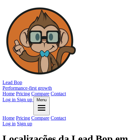
Lead Bop
Performance-first growth
Home
Pricing
Compare
Contact
Log in
Sign up
Menu
Home
Pricing
Compare
Contact
Log in
Sign up
Localizações da Lead Bop em