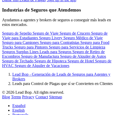
Industrias de Seguros que Atendemos
Ayudamos a agentes y brokers de seguros a conseguir más leads en
estos mercados.
Seguro de Sepelio
Seguro de Viaje
Seguro de Crucero
Seguro de
Viaje para Estudiantes
Seguro Livery
Seguro Médico de Viaje
Seguro para Camiones
Seguro para Contratistas
Seguro para Food
Trucks
Seguro para Pintores
Seguro para Servicios de Limpieza
Seguros Surplus Lines
Leads para Seguros
Seguro de Retiro de
Escombros
Seguro de Manufactura
Seguro de Alquiler de Autos
Seguro de Techado
Seguro de Hipoteca
Seguro de Hotel
Seguro de
HVAC
Seguro de Alquiler de Vacaciones
Lead Bop - Generación de Leads de Seguros para Agentes y
Brokers
Leads para Control de Plagas que sí se Convierten en Clientes
© 2026 Lead Bop. All rights reserved.
Blog
Terms
Privacy
Contact
Sitemap
Español
English
Português