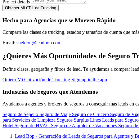
Project details
Obtener Mi CPL de Trucking
Hecho para Agencias que se Mueven Rápido
Comparte las clases de trucking, estados y tamaños de cuenta que más 
Email:
sheldon@leadbop.com
¿Quieres Más Oportunidades de Seguro T
Define clases, geografía y filtros de lead. Te ayudamos a comprar lea
Quiero Mi Cotización de Trucking
Sign up in the app
Industrias de Seguros que Atendemos
Ayudamos a agentes y brokers de seguros a conseguir más leads en e
Seguro de Sepelio
Seguro de Viaje
Seguro de Crucero
Seguro de Viaj
para Servicios de Limpieza
Seguros Surplus Lines
Leads para Segur
Hotel
Seguro de HVAC
Seguro de Alquiler de Vacaciones
Seguro de 
Lead Bop - Generación de Leads de Seguros para Agentes y B