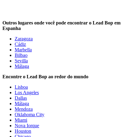
Outros lugares onde você pode encontrar o Lead Bop em
Espanha
Zaragoza
Cádiz
Marbella
Bilbao
Sevilla
Málaga
Encontre o Lead Bop ao redor do mundo
Lisboa
Los Angeles
Dallas
Málaga
Mendoza
Oklahoma City
Miami
Nova Iorque
Houston
Chicago