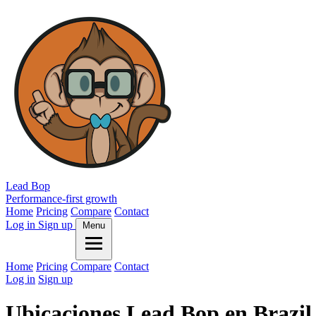
Lead Bop
Performance-first growth
Home
Pricing
Compare
Contact
Log in
Sign up
Menu
Home
Pricing
Compare
Contact
Log in
Sign up
Ubicaciones Lead Bop en Brazil