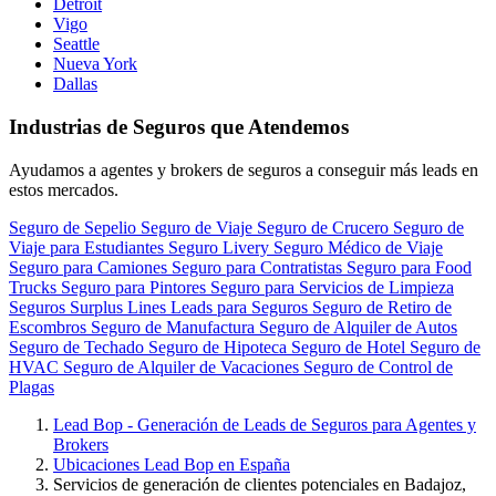
Detroit
Vigo
Seattle
Nueva York
Dallas
Industrias de Seguros que Atendemos
Ayudamos a agentes y brokers de seguros a conseguir más leads en
estos mercados.
Seguro de Sepelio
Seguro de Viaje
Seguro de Crucero
Seguro de
Viaje para Estudiantes
Seguro Livery
Seguro Médico de Viaje
Seguro para Camiones
Seguro para Contratistas
Seguro para Food
Trucks
Seguro para Pintores
Seguro para Servicios de Limpieza
Seguros Surplus Lines
Leads para Seguros
Seguro de Retiro de
Escombros
Seguro de Manufactura
Seguro de Alquiler de Autos
Seguro de Techado
Seguro de Hipoteca
Seguro de Hotel
Seguro de
HVAC
Seguro de Alquiler de Vacaciones
Seguro de Control de
Plagas
Lead Bop - Generación de Leads de Seguros para Agentes y
Brokers
Ubicaciones Lead Bop en España
Servicios de generación de clientes potenciales en Badajoz,