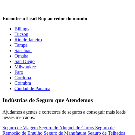
Encontre o Lead Bop ao redor do mundo
Billings
Tucson
Rio de Janeiro
Tampa
San Juan
Omaha
San Diego
Milwaukee
Faro
Cordoba
Coimbra
Ciudad de Panama
Indústrias de Seguro que Atendemos
Ajudamos agentes e corretores de seguros a conseguir mais leads
nesses mercados.
Seguro de Viagem
Seguro de Aluguel de Carros
Seguro de
Remoção de Entulho
Seguro de Manufatura
Seguro de Telhados