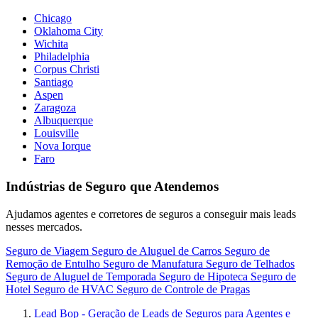
Chicago
Oklahoma City
Wichita
Philadelphia
Corpus Christi
Santiago
Aspen
Zaragoza
Albuquerque
Louisville
Nova Iorque
Faro
Indústrias de Seguro que Atendemos
Ajudamos agentes e corretores de seguros a conseguir mais leads
nesses mercados.
Seguro de Viagem
Seguro de Aluguel de Carros
Seguro de
Remoção de Entulho
Seguro de Manufatura
Seguro de Telhados
Seguro de Aluguel de Temporada
Seguro de Hipoteca
Seguro de
Hotel
Seguro de HVAC
Seguro de Controle de Pragas
Lead Bop - Geração de Leads de Seguros para Agentes e